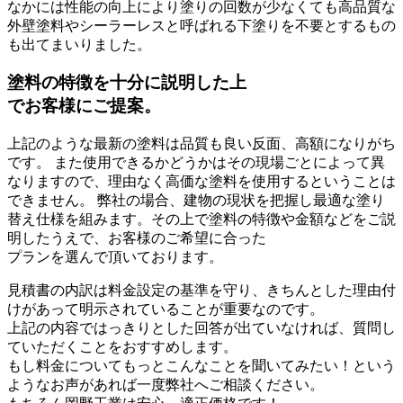
なかには性能の向上により塗りの回数が少なくても高品質な
外壁塗料やシーラーレスと呼ばれる下塗りを不要とするもの
も出てまいりました。
塗料の特徴を十分に説明した上
でお客様にご提案。
上記のような最新の塗料は品質も良い反面、高額になりがち
です。 また使用できるかどうかはその現場ごとによって異
なりますので、理由なく高価な塗料を使用するということは
できません。 弊社の場合、建物の現状を把握し最適な塗り
替え仕様を組みます。
その上で塗料の特徴や金額などをご説
明したうえで、お客様のご希望に合った
プランを選んで頂いております。
見積書の内訳は料金設定の基準を守り、きちんとした理由付
けがあって明示されていることが重要なのです。
上記の内容ではっきりとした回答が出ていなければ、質問し
ていただくことをおすすめします。
もし料金についてもっとこんなことを聞いてみたい！という
ようなお声があれば一度弊社へご相談ください。