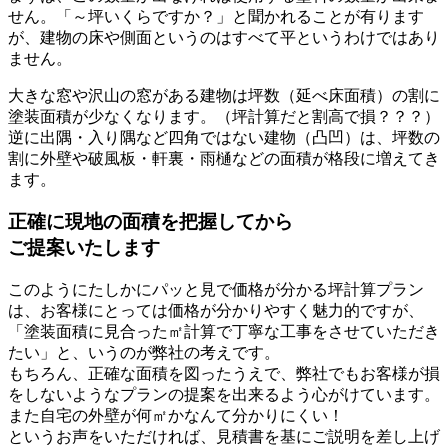
せん。「～坪いくらですか？」と聞かれることが有ります
が、建物の床や側面というのはすべて平というわけではあり
ません。
大きな窓や沢山の窓がある建物は坪数（延べ床面積）の割に
塗装面積が少なくなります。（坪計算だと割高で損？？？）
逆に出隅・入り隅など四角ではない建物（凸凹）は、坪数の
割に外壁や破風板・軒裏・雨樋などの面積が格段に増えてき
ます。
正確に現地の面積を把握してから
ご提案いたします
このようにたしかにパッと見で価格が分かる坪計算プラン
は、お客様にとっては価格が分かりやすく魅力的ですが、
「
塗装面積に見合った㎡計算で丁寧な工事をさせていただき
たい
」と、いうのが弊社の考えです。
もちろん、正確な面積を図ったうえで、弊社でもお客様が損
をしないようなプランの提案を出来るよう心がけています。
また自宅の外壁が何㎡かなんて分かりにくい！
というお声をいただければ、見積書を基にご説明を差し上げ