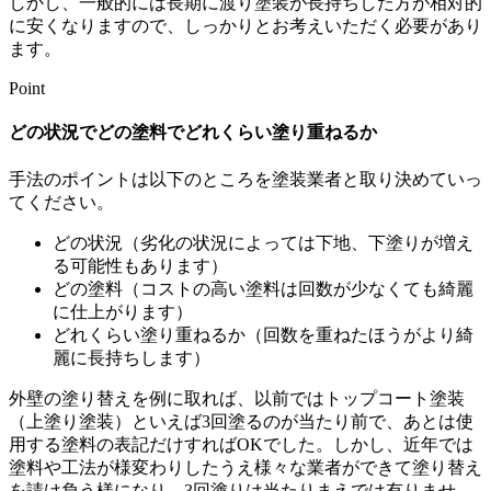
しかし、一般的には長期に渡り塗装が長持ちした方が相対的
に安くなりますので、しっかりとお考えいただく必要があり
ます。
Point
どの状況でどの塗料でどれくらい塗り重ねるか
手法のポイントは以下のところを塗装業者と取り決めていっ
てください。
どの状況（劣化の状況によっては下地、下塗りが増え
る可能性もあります）
どの塗料（コストの高い塗料は回数が少なくても綺麗
に仕上がります）
どれくらい塗り重ねるか（回数を重ねたほうがより綺
麗に長持ちします）
外壁の塗り替えを例に取れば、以前ではトップコート塗装
（上塗り塗装）といえば3回塗るのが当たり前で、あとは使
用する塗料の表記だけすればOKでした。しかし、近年では
塗料や工法が様変わりしたうえ様々な業者ができて塗り替え
を請け負う様になり、3回塗りは当たりまえでは有りませ